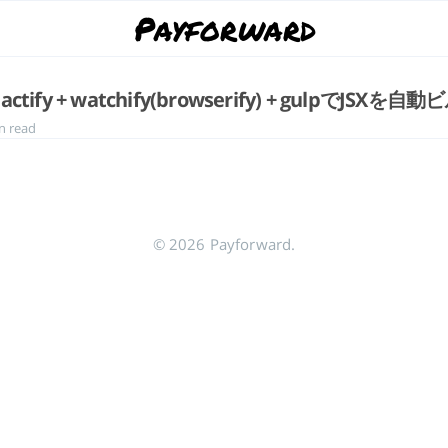
Payforward
actify + watchify(browserify) + gulpでJSXを
 read
© 2026 Payforward.